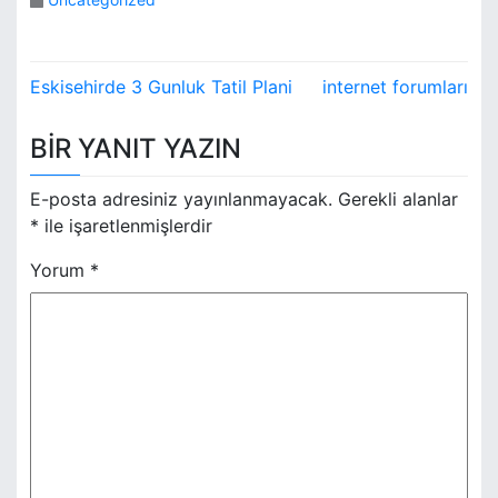
Y
Eskisehirde 3 Gunluk Tatil Plani
internet forumları
a
BIR YANIT YAZIN
z
ı
E-posta adresiniz yayınlanmayacak.
Gerekli alanlar
*
ile işaretlenmişlerdir
g
Yorum
*
e
z
i
n
m