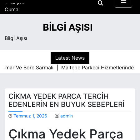
S
Cuma
k
Ağustos 7, 2026
i
4:42 pm
BILGI AŞISI
p
t
Bilgi Aşısı
o
c
o
Latest News
n
umar Ve Borc Sarmali |
Maltepe Parkeci Hizmetlerinde Kali
t
e
n
t
CIKMA YEDEK PARCA TERCIH
EDENLERIN EN BUYUK SEBEPLERI
Temmuz 1, 2026
admin
Çıkma Yedek Parça