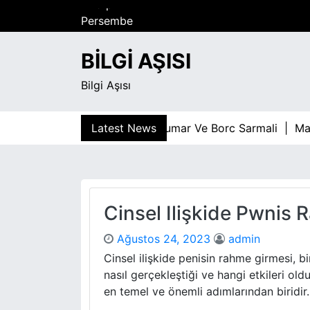
S
Perşembe
k
Ağustos 6, 2026
i
2:19 pm
BILGI AŞISI
p
t
Bilgi Aşısı
o
c
o
Latest News
Kumar Ve Borc Sarmali |
Maltepe
n
t
e
n
t
Cinsel Ilişkide Pwnis 
Ağustos 24, 2023
admin
Cinsel ilişkide penisin rahme girmesi, bi
nasıl gerçekleştiği ve hangi etkileri old
en temel ve önemli adımlarından biridir. 