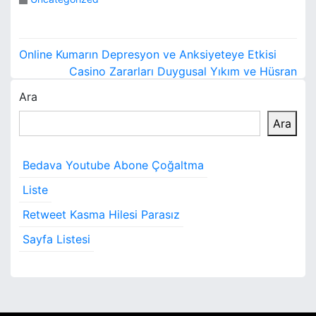
Y
Online Kumarın Depresyon ve Anksiyeteye Etkisi
a
Casino Zararları Duygusal Yıkım ve Hüsran
Ara
z
Ara
ı
g
Bedava Youtube Abone Çoğaltma
e
Liste
z
Retweet Kasma Hilesi Parasız
i
Sayfa Listesi
n
m