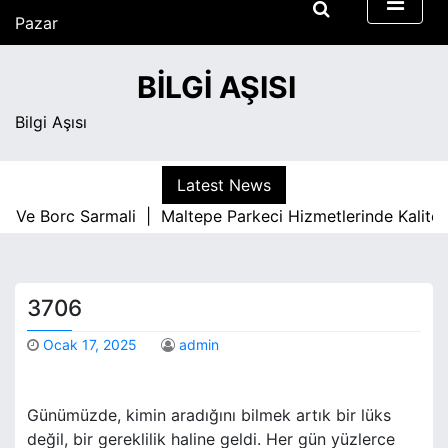
S
Pazar
k
Ağustos 9, 2026
i
7:06 am
BILGI AŞISI
p
t
Bilgi Aşısı
o
c
o
Latest News
n
e Borc Sarmali |
Maltepe Parkeci Hizmetlerinde Kaliteyi B
t
e
n
t
3706
Ocak 17, 2025
admin
Günümüzde, kimin aradığını bilmek artık bir lüks
değil, bir gereklilik haline geldi. Her gün yüzlerce