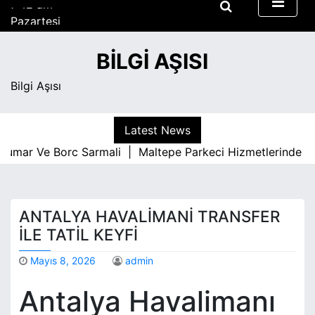
S
Pazartesi
k
Ağustos 10, 2026
i
7:42 am
BILGI AŞISI
p
t
Bilgi Aşısı
o
c
o
Latest News
n
umar Ve Borc Sarmali |
Maltepe Parkeci Hizmetlerinde Kal
t
e
n
t
ANTALYA HAVALIMANI TRANSFER
İLE TATIL KEYFI
Mayıs 8, 2026
admin
Antalya Havalimanı