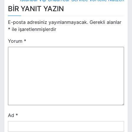
a
BIR YANIT YAZIN
z
ı
E-posta adresiniz yayınlanmayacak.
Gerekli alanlar
*
ile işaretlenmişlerdir
g
Yorum
*
e
z
i
n
m
e
s
Ad
*
i