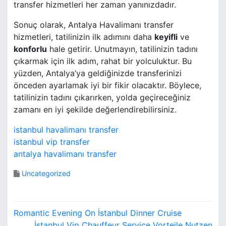
transfer hizmetleri her zaman yanınızdadır.
Sonuç olarak, Antalya Havalimanı transfer
hizmetleri, tatilinizin ilk adımını daha
keyifli
ve
konforlu
hale getirir. Unutmayın, tatilinizin tadını
çıkarmak için ilk adım, rahat bir yolculuktur. Bu
yüzden, Antalya’ya geldiğinizde transferinizi
önceden ayarlamak iyi bir fikir olacaktır. Böylece,
tatilinizin tadını çıkarırken, yolda geçireceğiniz
zamanı en iyi şekilde değerlendirebilirsiniz.
istanbul havalimanı transfer
istanbul vip transfer
antalya havalimanı transfer
Uncategorized
Y
Romantic Evening On İstanbul Dinner Cruise
İstanbul Vip Chauffeur Service Vorteile Nutzen