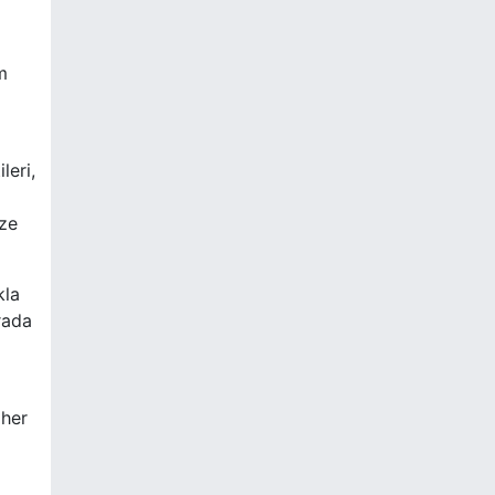
m
leri,
ize
kla
rada
 her