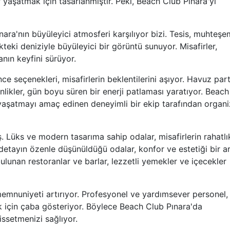
 yaşatmak için tasarlanmıştır. Peki, Beach Club Pınara'yı
nara'nın büyüleyici atmosferi karşılıyor bizi. Tesis, muhteşe
kteki deniziyle büyüleyici bir görüntü sunuyor. Misafirler,
nın keyfini sürüyor.
 seçenekleri, misafirlerin beklentilerini aşıyor. Havuz parti
nlikler, gün boyu süren bir enerji patlaması yaratıyor. Beach
yaşatmayı amaç edinen deneyimli bir ekip tarafından organ
Lüks ve modern tasarıma sahip odalar, misafirlerin rahatlı
detayın özenle düşünüldüğü odalar, konfor ve estetiği bir a
lunan restoranlar ve barlar, lezzetli yemekler ve içecekler
memnuniyeti artırıyor. Profesyonel ve yardımsever personel,
ak için çaba gösteriyor. Böylece Beach Club Pınara'da
issetmenizi sağlıyor.