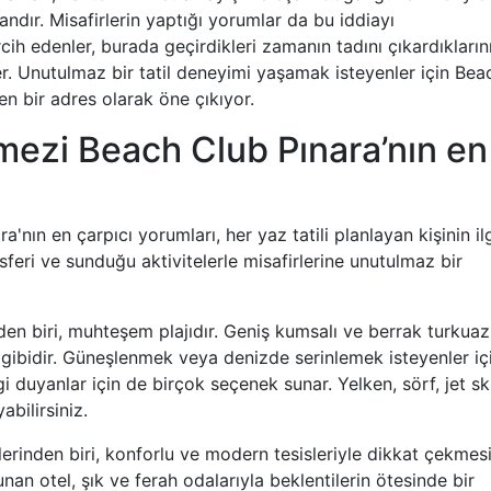
kandır. Misafirlerin yaptığı yorumlar da bu iddiayı
ih edenler, burada geçirdikleri zamanın tadını çıkardıkların
ler. Unutulmaz bir tatil deneyimi yaşamak isteyenler için Bea
en bir adres olarak öne çıkıyor.
lmezi Beach Club Pınara’nın en
'nın en çarpıcı yorumları, her yaz tatili planlayan kişinin ilg
feri ve sunduğu aktivitelerle misafirlerine unutulmaz bir
nden biri, muhteşem plajıdır. Geniş kumsalı ve berrak turkuaz
 gibidir. Güneşlenmek veya denizde serinlemek isteyenler iç
lgi duyanlar için de birçok seçenek sunar. Yelken, sörf, jet sk
abilirsiniz.
erinden biri, konforlu ve modern tesisleriyle dikkat çekmesi
an otel, şık ve ferah odalarıyla beklentilerin ötesinde bir