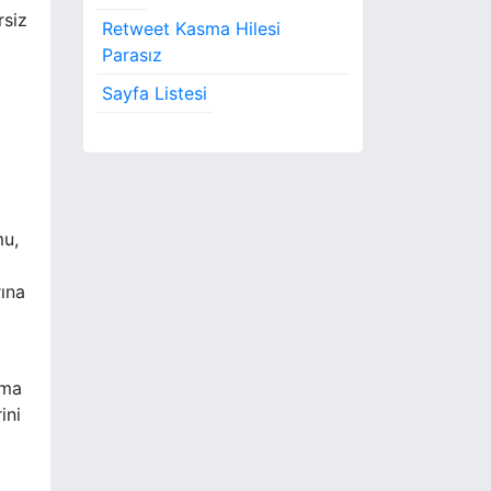
rsiz
Retweet Kasma Hilesi
Parasız
Sayfa Listesi
mu,
rına
ama
ini