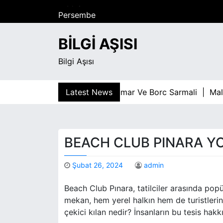
S
Perşembe
k
Ağustos 6, 2026
i
2:35 am
BILGI AŞISI
p
t
Bilgi Aşısı
o
c
o
Latest News
Kumar Ve Borc Sarmali |
Maltepe 
n
t
e
n
BEACH CLUB PINARA 
t
Şubat 26, 2024
admin
Beach Club Pınara, tatilciler arasında popü
mekan, hem yerel halkın hem de turistlerin
çekici kılan nedir? İnsanların bu tesis hak