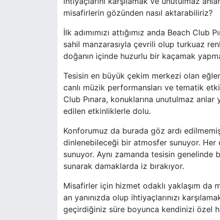
ihtiyaçlarını karşılamak ve unutulmaz anlar
misafirlerin gözünden nasıl aktarabiliriz?
İlk adımımızı attığımız anda Beach Club Pı
sahil manzarasıyla çevrili olup turkuaz ren
doğanın içinde huzurlu bir kaçamak yapma
Tesisin en büyük çekim merkezi olan eğlence
canlı müzik performansları ve tematik etki
Club Pınara, konuklarına unutulmaz anlar 
edilen etkinliklerle dolu.
Konforumuz da burada göz ardı edilmemiş. 
dinlenebileceği bir atmosfer sunuyor. Her 
sunuyor. Aynı zamanda tesisin genelinde bu
sunarak damaklarda iz bırakıyor.
Misafirler için hizmet odaklı yaklaşım da 
an yanınızda olup ihtiyaçlarınızı karşılam
geçirdiğiniz süre boyunca kendinizi özel h