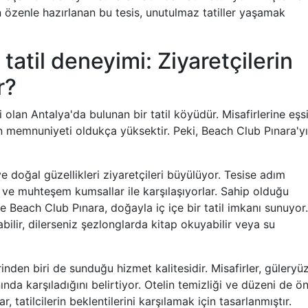
 özenle hazırlanan bu tesis, unutulmaz tatiller yaşamak
tatil deneyimi: Ziyaretçilerin
r?
i olan Antalya'da bulunan bir tatil köyüdür. Misafirlerine eşs
in memnuniyeti oldukça yüksektir. Peki, Beach Club Pınara'yı
 doğal güzellikleri ziyaretçileri büyülüyor. Tesise adım
z ve muhteşem kumsallar ile karşılaşıyorlar. Sahip olduğu
ile Beach Club Pınara, doğayla iç içe bir tatil imkanı sunuyor.
abilir, dilerseniz şezlonglarda kitap okuyabilir veya su
inden biri de sunduğu hizmet kalitesidir. Misafirler, güleryü
nda karşıladığını belirtiyor. Otelin temizliği ve düzeni de ö
r, tatilcilerin beklentilerini karşılamak için tasarlanmıştır.