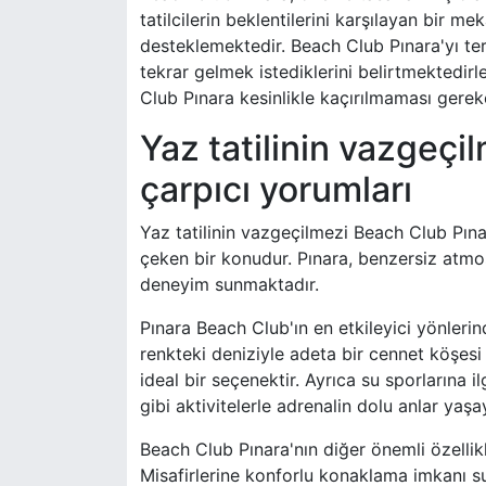
tatilcilerin beklentilerini karşılayan bir me
desteklemektedir. Beach Club Pınara'yı terc
tekrar gelmek istediklerini belirtmektedir
Club Pınara kesinlikle kaçırılmaması gerek
Yaz tatilinin vazgeçi
çarpıcı yorumları
Yaz tatilinin vazgeçilmezi Beach Club Pınara
çeken bir konudur. Pınara, benzersiz atmos
deneyim sunmaktadır.
Pınara Beach Club'ın en etkileyici yönleri
renkteki deniziyle adeta bir cennet köşesi
ideal bir seçenektir. Ayrıca su sporlarına i
gibi aktivitelerle adrenalin dolu anlar yaşay
Beach Club Pınara'nın diğer önemli özellikl
Misafirlerine konforlu konaklama imkanı sun