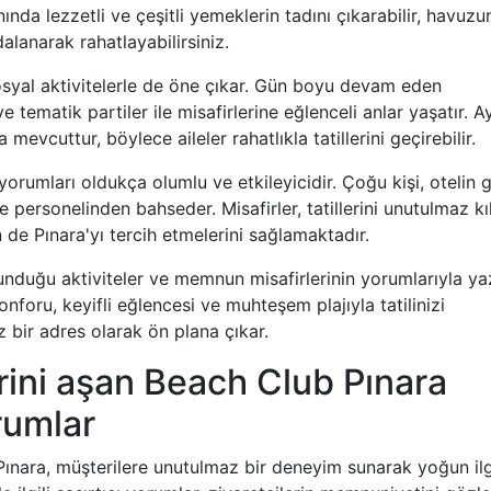
nda lezzetli ve çeşitli yemeklerin tadını çıkarabilir, havuz
alanarak rahatlayabilirsiniz.
syal aktivitelerle de öne çıkar. Gün boyu devam eden
 tematik partiler ile misafirlerine eğlenceli anlar yaşatır. A
mevcuttur, böylece aileler rahatlıkla tatillerini geçirebilir.
orumları oldukça olumlu ve etkileyicidir. Çoğu kişi, otelin 
 personelinden bahseder. Misafirler, tatillerini unutulmaz kı
n de Pınara'yı tercih etmelerini sağlamaktadır.
unduğu aktiviteler ve memnun misafirlerinin yorumlarıyla ya
konforu, keyifli eğlencesi ve muhteşem plajıyla tatilinizi
z bir adres olarak ön plana çıkar.
lerini aşan Beach Club Pınara
rumlar
b Pınara, müşterilere unutulmaz bir deneyim sunarak yoğun ilg