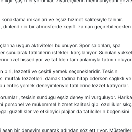
rle ilgili şaşırtıcı yorumlar, ziyaretçilerin memnuniyetini gözle
 konaklama imkanları ve eşsiz hizmet kalitesiyle tanınır.
ıp, dinlendirici bir atmosferde keyifli zaman geçirebilecekleri 
çlarına uygun aktiviteler bulunuyor. Spor salonları, spa
er sunularak tatilcilerin istekleri karşılanıyor. Sunulan yükse
erini özel hissediyor ve tatilden tam anlamıyla tatmin oluyorl
biri, lezzetli ve çeşitli yemek seçenekleridir. Tesisin
sı mutfak lezzetleri, damak tadına hitap ederken sağlıklı ve
 bu enfes yemek deneyimleriyle tatillerine lezzet katıyorlar.
yorumları, tesisin sunduğu eşsiz deneyimi vurguluyor. Harika
i personel ve mükemmel hizmet kalitesi gibi özellikler sıkç
al güzellikler ve etkileyici plajlar da tatilcilerin beğenisini
ini aşan bir deneyim sunarak adından söz ettiriyor. Müşteriler