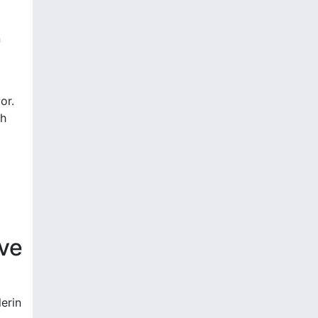
n
or.
ch
 ve
lerin