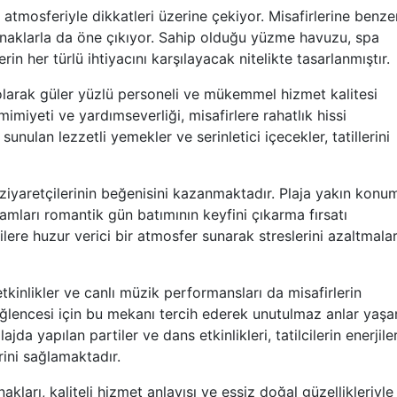
atmosferiyle dikkatleri üzerine çekiyor. Misafirlerine benze
aklarla da öne çıkıyor. Sahip olduğu yüzme havuzu, spa
erin her türlü ihtiyacını karşılayacak nitelikte tasarlanmıştır.
ı olarak güler yüzlü personeli ve mükemmel hizmet kalitesi
imiyeti ve yardımseverliği, misafirlere rahatlık hissi
unulan lezzetli yemekler ve serinletici içecekler, tatillerini
ziyaretçilerinin beğenisini kazanmaktadır. Plaja yakın konu
mları romantik gün batımının keyfini çıkarma fırsatı
ilere huzur verici bir atmosfer sunarak streslerini azaltmala
kinlikler ve canlı müzik performansları da misafirlerin
 eğlencesi için bu mekanı tercih ederek unutulmaz anlar yaş
jda yapılan partiler ve dans etkinlikleri, tatilcilerin enerjiler
ini sağlamaktadır.
kları, kaliteli hizmet anlayışı ve eşsiz doğal güzellikleriyle