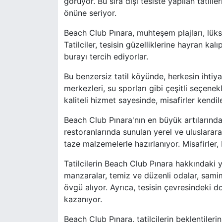
görüyor. Bu sıra dışı tesiste yapılan tatille
önüne seriyor.
Beach Club Pınara, muhteşem plajları, lüks
Tatilciler, tesisin güzelliklerine hayran kal
burayı tercih ediyorlar.
Bu benzersiz tatil köyünde, herkesin ihtiya
merkezleri, su sporları gibi çeşitli seçenekl
kaliteli hizmet sayesinde, misafirler kendil
Beach Club Pınara'nın en büyük artılarından 
restoranlarında sunulan yerel ve uluslarara
taze malzemelerle hazırlanıyor. Misafirler,
Tatilcilerin Beach Club Pınara hakkındaki 
manzaralar, temiz ve düzenli odalar, samim
övgü alıyor. Ayrıca, tesisin çevresindeki doğ
kazanıyor.
Beach Club Pınara, tatilcilerin beklentiler