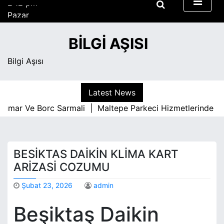
S
Pazar
k
Ağustos 9, 2026
i
2:12 pm
BILGI AŞISI
p
t
Bilgi Aşısı
o
c
o
Latest News
n
umar Ve Borc Sarmali |
Maltepe Parkeci Hizmetlerinde Kali
t
e
n
t
BESIKTAS DAIKIN KLIMA KART
ARIZASI COZUMU
Şubat 23, 2026
admin
Beşiktaş Daikin