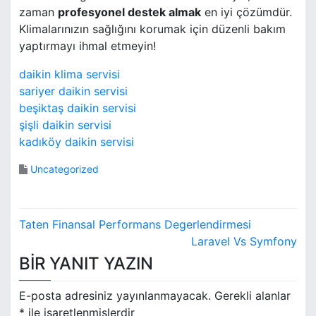
zaman
profesyonel destek almak
en iyi çözümdür.
Klimalarınızın sağlığını korumak için düzenli bakım
yaptırmayı ihmal etmeyin!
daikin klima servisi
sariyer daikin servisi
beşiktaş daikin servisi
şişli daikin servisi
kadıköy daikin servisi
Uncategorized
Y
Taten Finansal Performans Degerlendirmesi
a
Laravel Vs Symfony
BIR YANIT YAZIN
z
ı
E-posta adresiniz yayınlanmayacak.
Gerekli alanlar
*
ile işaretlenmişlerdir