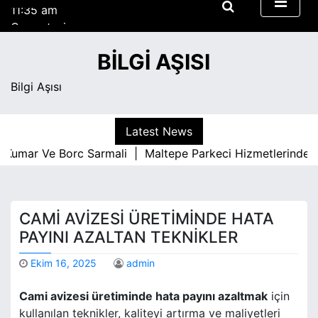
11:35 am
S
Cumartesi
k
Ağustos 8, 2026
i
11:35 am
BILGI AŞISI
p
t
Bilgi Aşısı
o
c
o
Latest News
n
Kumar Ve Borc Sarmali |
Maltepe Parkeci Hizmetlerinde Ka
t
e
n
t
CAMI AVIZESI ÜRETIMINDE HATA
PAYINI AZALTAN TEKNIKLER
Ekim 16, 2025
admin
Cami avizesi üretiminde hata payını azaltmak
için
kullanılan teknikler, kaliteyi artırma ve maliyetleri