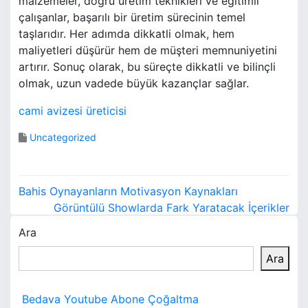
malzemeler, doğru üretim teknikleri ve eğitimli
çalışanlar, başarılı bir üretim sürecinin temel
taşlarıdır. Her adımda dikkatli olmak, hem
maliyetleri düşürür hem de müşteri memnuniyetini
artırır. Sonuç olarak, bu süreçte dikkatli ve bilinçli
olmak, uzun vadede büyük kazançlar sağlar.
cami avizesi üreticisi
Uncategorized
Y
Bahis Oynayanların Motivasyon Kaynakları
a
Görüntülü Showlarda Fark Yaratacak İçerikler
Ara
z
Ara
ı
g
Bedava Youtube Abone Çoğaltma