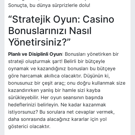
Sonuçta, bu dünya sürprizlerle dolu!
“Stratejik Oyun: Casino
Bonuslarınızı Nasıl
Yönetirsiniz?”
Planlı ve Disiplinli Oyun
: Bonusları yönetirken bir
strateji oluşturmak şart! Belirli bir bütçeyle
oynamak ve kazandığınız bonusları bu bütçeye
göre harcamak akıllıca olacaktır. Düşünün ki,
bonusunuz bir çeşit araç; onu doğru kullanmak size
kazandırırken yanlış bir hamle sizi kayba
sürükleyebilir. Her oyun seansının başında
hedeflerinizi belirleyin. Ne kadar kazanmak
istiyorsunuz? Bu sorulara net cevaplar vermek,
daha sonrasında alacağınız kararlar için yol
gösterici olacaktır.