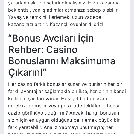
yararlanmak için sabırlı olmalısınız. Hızlı kazanma
beklentisi, yanlış adımlar atmanıza sebep olabilir.
Yavaş ve temkinli ilerlemek, uzun vadede
kazancınızı artırır. Kazançlı oyunlar dileriz!
“Bonus Avcıları İçin
Rehber: Casino
Bonuslarını Maksimuma
Çıkarın!”
Her casino farklı bonuslar sunar ve bunların her biri
farklı avantajlar sağlamakla birlikte, her birinin kendi
kullanım şartları vardır. Hoş geldin bonusları,
ücretsiz dönüşler veya para iade teklifleri… hepsi
cazip görünüyor, değil mi? Ancak, hangi bonusun
sizin için en uygun olduğunu belirlemek büyük bir
fark yaratabilir. Analiz yapmayı unutmayın; her