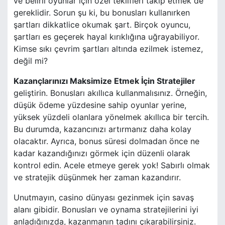
ve belirli oyunlar için özel teklifleri takip etmek de
gereklidir. Sorun şu ki, bu bonusları kullanırken
şartları dikkatlice okumak şart. Birçok oyuncu,
şartları es geçerek hayal kırıklığına uğrayabiliyor.
Kimse sıkı çevrim şartları altında ezilmek istemez,
değil mi?
Kazançlarınızı Maksimize Etmek İçin Stratejiler
geliştirin. Bonusları akıllıca kullanmalısınız. Örneğin,
düşük ödeme yüzdesine sahip oyunlar yerine,
yüksek yüzdeli olanlara yönelmek akıllıca bir tercih.
Bu durumda, kazancınızı artırmanız daha kolay
olacaktır. Ayrıca, bonus süresi dolmadan önce ne
kadar kazandığınızı görmek için düzenli olarak
kontrol edin. Acele etmeye gerek yok! Sabırlı olmak
ve stratejik düşünmek her zaman kazandırır.
Unutmayın, casino dünyası gezinmek için savaş
alanı gibidir. Bonusları ve oynama stratejilerini iyi
anladığınızda, kazanmanın tadını çıkarabilirsiniz.