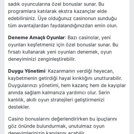
sadık oyuncularına özel bonuslar sunar. Bu
programlara katılarak ekstra kazançlar elde
edebilirsiniz. Üye olduğunuz casinonun sunduğu
tüm avantajlardan faydalandığınızdan emin olun.
Deneme Amaçlı Oyunlar
: Bazı casinolar, yeni
oyunları keşfetmeniz için özel bonuslar sunar. Bu
fırsatı kullanarak yeni oyunları denemek, oyun
deneyiminizi zenginleştirebilir.
Duygu Yönetimi
: Kazanmanın verdiği heyecan,
kaybetmenin getirdiği hayal kırıklığını unutturabilir.
Duygularınızı yönetimi, hem kazanç hem de kayıplar
anında sağlam kalmanıza yardımcı olur. Serin
kanlılık, akıllı oyun stratejileri geliştirmenizi
destekler.
Casino bonuslarını değerlendirirken bu ipuçlarını
göz önünde bulundurmak, unutulmaz oyun
deneyimlerinizin kapılarını açabilir.