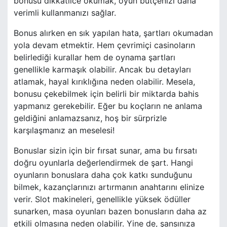
bonusu dikkatlice okumak, oyun bütçenizi daha
verimli kullanmanızı sağlar.
Bonus alırken en sık yapılan hata, şartları okumadan
yola devam etmektir. Hem çevrimiçi casinoların
belirlediği kurallar hem de oynama şartları
genellikle karmaşık olabilir. Ancak bu detayları
atlamak, hayal kırıklığına neden olabilir. Mesela,
bonusu çekebilmek için belirli bir miktarda bahis
yapmanız gerekebilir. Eğer bu koçların ne anlama
geldiğini anlamazsanız, hoş bir sürprizle
karşılaşmanız an meselesi!
Bonuslar sizin için bir fırsat sunar, ama bu fırsatı
doğru oyunlarla değerlendirmek de şart. Hangi
oyunların bonuslara daha çok katkı sunduğunu
bilmek, kazançlarınızı artırmanın anahtarını elinize
verir. Slot makineleri, genellikle yüksek ödüller
sunarken, masa oyunları bazen bonusların daha az
etkili olmasına neden olabilir. Yine de, şansınıza