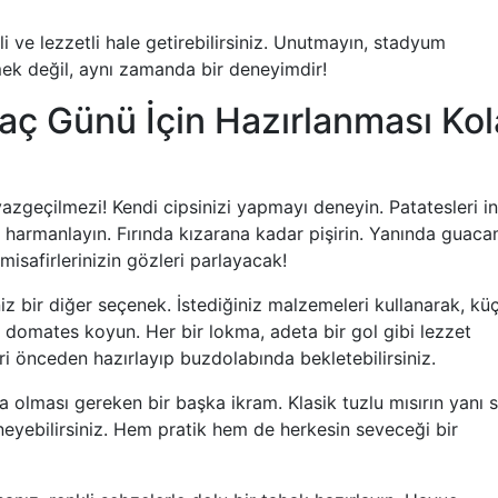
 ve lezzetli hale getirebilirsiniz. Unutmayın, stadyum
ek değil, aynı zamanda bir deneyimdir!
Maç Günü İçin Hazırlanması Ko
vazgeçilmezi! Kendi cipsinizi yapmayı deneyin. Patatesleri i
le harmanlayın. Fırında kızarana kadar pişirin. Yanında guac
misafirlerinizin gözleri parlayacak!
niz bir diğer seçenek. İstediğiniz malzemeleri kullanarak, kü
 domates koyun. Her bir lokma, adeta bir gol gibi lezzet
ri önceden hazırlayıp buzdolabında bekletebilirsiniz.
da olması gereken bir başka ikram. Klasik tuzlu mısırın yanı s
neyebilirsiniz. Hem pratik hem de herkesin seveceği bir