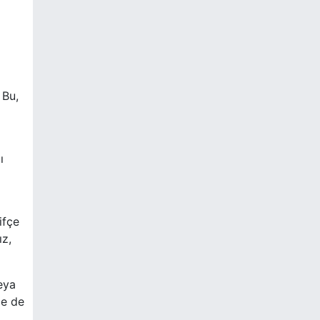
 Bu,
ı
ifçe
ız,
eya
de de