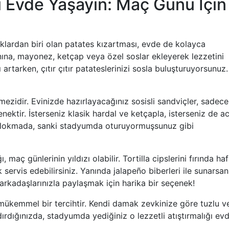
 Evde Yaşayın: Maç Günü İçin
klardan biri olan patates kızartması, evde de kolayca
yanına, mayonez, ketçap veya özel soslar ekleyerek lezzetini
 artarken, çıtır çıtır patateslerinizi sosla buluşturuyorsunuz.
mezidir. Evinizde hazırlayacağınız sosisli sandviçler, sadece
nektir. İsterseniz klasik hardal ve ketçapla, isterseniz de ac
Her lokmada, sanki stadyumda oturuyormuşsunuz gibi
maç günlerinin yıldızı olabilir. Tortilla cipslerini fırında haf
k servis edebilirsiniz. Yanında jalapeño biberleri ile sunarsan
arkadaşlarınızla paylaşmak için harika bir seçenek!
 mükemmel bir tercihtir. Kendi damak zevkinize göre tuzlu v
ndırdığınızda, stadyumda yediğiniz o lezzetli atıştırmalığı ev