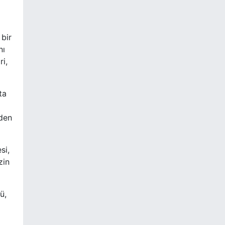
 bir
nı
ri,
ta
nden
si,
zin
ü,