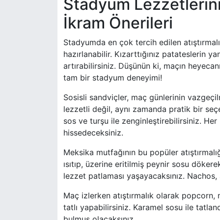
Stadyum Lezzetlerini
İkram Önerileri
Stadyumda en çok tercih edilen atıştırmalı
hazırlanabilir. Kızarttığınız patateslerin 
artırabilirsiniz. Düşünün ki, maçın heyecanı
tam bir stadyum deneyimi!
Sosisli sandviçler, maç günlerinin vazgeçil
lezzetli değil, aynı zamanda pratik bir seçe
sos ve turşu ile zenginleştirebilirsiniz. 
hissedeceksiniz.
Meksika mutfağının bu popüler atıştırmalığı, 
ısıtıp, üzerine eritilmiş peynir sosu dökere
lezzet patlaması yaşayacaksınız. Nachos, 
Maç izlerken atıştırmalık olarak popcorn,
tatlı yapabilirsiniz. Karamel sosu ile tatla
bulmuş olacaksınız.