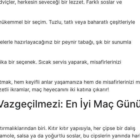
dviçler, herkesin seveceği bir lezzet. Farklı soslar ve
ükemmel bir seçim. Tuzlu, tatlı veya baharatlı çeşitleriyle
elerle hazırlayacağınız bir peynir tabağı, şık bir sunumla
rika bir seçenek. Sıcak servis yaparak, misafirlerinizi
tmak, hem keyifli anlar yaşamanıza hem de misafirlerinizi m
li ikramlar, maç heyecanını iki katına çıkarır!
 Vazgeçilmezi: En İyi Maç Gün
rmalıklarından biri. Kıtır kıtır yapısıyla, her çipse bir dalış
camole, salsa ya da yoğurtlu soslar, bu cipslerin yanında har