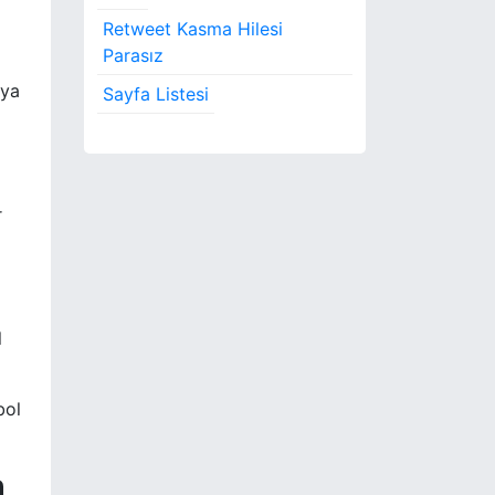
Retweet Kasma Hilesi
Parasız
 ya
Sayfa Listesi
r
l
bol
m