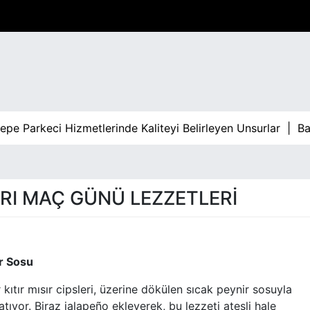
Parkeci Hizmetlerinde Kaliteyi Belirleyen Unsurlar |
Bahis V
ARI MAÇ GÜNÜ LEZZETLERI
ir Sosu
kıtır mısır cipsleri, üzerine dökülen sıcak peynir sosuyla
tıyor. Biraz jalapeño ekleyerek, bu lezzeti ateşli hale