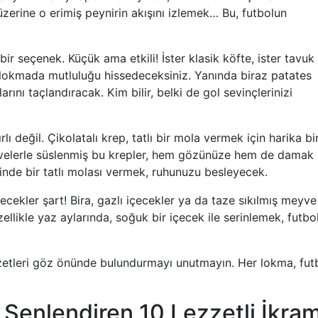
 üzerine o erimiş peynirin akışını izlemek… Bu, futbolun
bir seçenek. Küçük ama etkili! İster klasik köfte, ister tavuk
r lokmada mutluluğu hissedeceksiniz. Yanında biraz patates
rını taçlandıracak. Kim bilir, belki de gol sevinçlerinizi
lı değil. Çikolatalı krep, tatlı bir mola vermek için harika bi
yvelerle süslenmiş bu krepler, hem gözünüze hem de damak
inde bir tatlı molası vermek, ruhunuzu besleyecek.
çecekler şart! Bira, gazlı içecekler ya da taze sıkılmış meyve
zellikle yaz aylarında, soğuk bir içecek ile serinlemek, futbo
zzetleri göz önünde bulundurmayı unutmayın. Her lokma, fut
 Şenlendiren 10 Lezzetli İkra