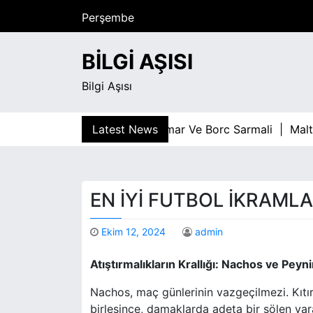
S
Perşembe
k
Ağustos 6, 2026
i
1:20 pm
BILGI AŞISI
p
t
Bilgi Aşısı
o
c
o
Latest News
Kumar Ve Borc Sarmali |
Maltepe 
n
t
e
n
EN İYI FUTBOL İKRAML
t
Ekim 12, 2024
admin
Atıştırmalıkların Krallığı: Nachos ve Peyn
Nachos, maç günlerinin vazgeçilmezi. Kıtır 
birleşince, damaklarda adeta bir şölen yara