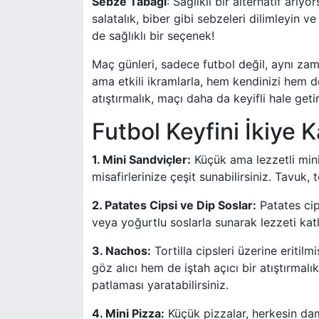
Sebze Tabağı
: Sağlıklı bir alternatif arıy
salatalık, biber gibi sebzeleri dilimleyin
de sağlıklı bir seçenek!
Maç günleri, sadece futbol değil, aynı zama
ama etkili ikramlarla, hem kendinizi hem de 
atıştırmalık, maçı daha da keyifli hale getir
Futbol Keyfini İkiye K
1. Mini Sandviçler:
Küçük ama lezzetli mini 
misafirlerinize çeşit sunabilirsiniz. Tavuk,
2. Patates Cipsi ve Dip Soslar:
Patates cip
veya yoğurtlu soslarla sunarak lezzeti katl
3. Nachos:
Tortilla cipsleri üzerine eriti
göz alıcı hem de iştah açıcı bir atıştırmal
patlaması yaratabilirsiniz.
4. Mini Pizza:
Küçük pizzalar, herkesin dam