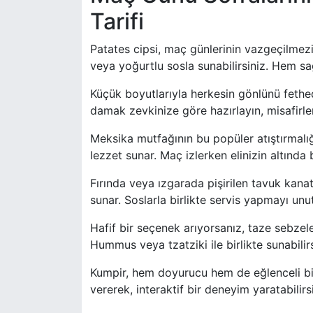
Tarifi
Patates cipsi, maç günlerinin vazgeçilmezi
veya yoğurtlu sosla sunabilirsiniz. Hem sağ
Küçük boyutlarıyla herkesin gönlünü fethede
damak zevkinize göre hazırlayın, misafirler
Meksika mutfağının bu popüler atıştırmalığı
lezzet sunar. Maç izlerken elinizin altında 
Fırında veya ızgarada pişirilen tavuk kanat
sunar. Soslarla birlikte servis yapmayı un
Hafif bir seçenek arıyorsanız, taze sebzele
Hummus veya tzatziki ile birlikte sunabilirs
Kumpir, hem doyurucu hem de eğlenceli bir
vererek, interaktif bir deneyim yaratabilirsi