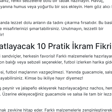
orsanız, renkli sebzelerle dolu bir tabak hazırlayın. Havuç,
 ve yanına humus veya yoğurtlu bir sos ekleyin. Hem göz alıc
nda lezzet dolu anların da tadını çıkarma fırsatıdır. Bu basi
misafirlerinizi şımartabilirsiniz. Unutmayın, lezzetli bir
ir!
atlayacak 10 Pratik İkram Fikri
sandviçler, herkesin favorisi! Farklı malzemelerle hazırlaya
 ton balığı veya sebzeli seçenekler, futbol izlerken harika gid
si, futbol maçlarının vazgeçilmezi. Yanında guacamole, sal
ayabilirsiniz. Kimse bu ikiliye hayır diyemez!
lmiş peynir ve jalapeño ekleyerek hazırlayacağınız nachos, he
ık. Üzerine ekleyeceğiniz guacamole ve salsa ile tam bir lezz
ak zevkine hitap eder. Farklı malzemelerle zenginleştirerek