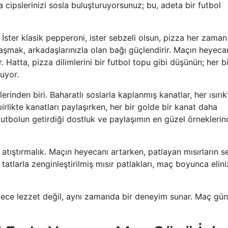
da cipslerinizi sosla buluşturuyorsunuz; bu, adeta bir futbol
ster klasik pepperoni, ister sebzeli olsun, pizza her zaman
aylaşmak, arkadaşlarınızla olan bağı güçlendirir. Maçın heyeca
r. Hatta, pizza dilimlerini bir futbol topu gibi düşünün; her bi
nuyor.
inden biri. Baharatlı soslarla kaplanmış kanatlar, her ısırık
irlikte kanatları paylaşırken, her bir golde bir kanat daha
 futbolun getirdiği dostluk ve paylaşımın en güzel örnekleri
 atıştırmalık. Maçın heyecanı artarken, patlayan mısırların se
tatlarla zenginleştirilmiş mısır patlakları, maç boyunca elini
 sadece lezzet değil, aynı zamanda bir deneyim sunar. Maç gün
.