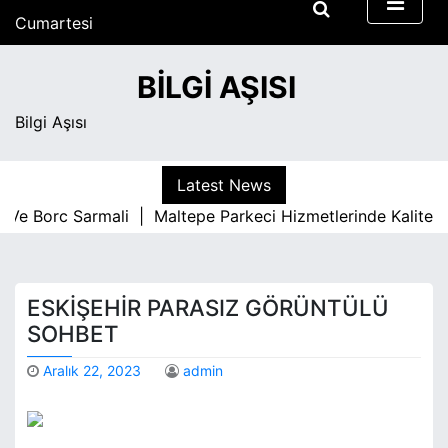
S
Cumartesi
k
Ağustos 8, 2026
i
7:48 am
BILGI AŞISI
p
t
Bilgi Aşısı
o
c
o
Latest News
n
e Borc Sarmali |
Maltepe Parkeci Hizmetlerinde Kaliteyi B
t
e
n
t
ESKIŞEHIR PARASIZ GÖRÜNTÜLÜ
SOHBET
Aralık 22, 2023
admin