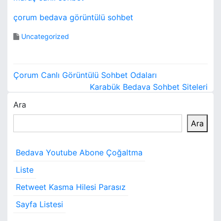
çorum bedava görüntülü sohbet
Uncategorized
Y
Çorum Canlı Görüntülü Sohbet Odaları
a
Karabük Bedava Sohbet Siteleri
Ara
z
Ara
ı
g
Bedava Youtube Abone Çoğaltma
e
Liste
z
Retweet Kasma Hilesi Parasız
i
Sayfa Listesi