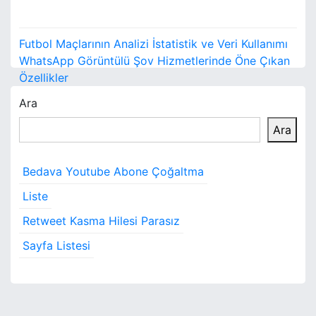
Y
Futbol Maçlarının Analizi İstatistik ve Veri Kullanımı
a
WhatsApp Görüntülü Şov Hizmetlerinde Öne Çıkan
Özellikler
z
Ara
ı
Ara
g
e
Bedava Youtube Abone Çoğaltma
z
Liste
i
Retweet Kasma Hilesi Parasız
Sayfa Listesi
n
m
e