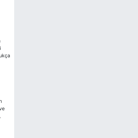
m
i
dukça
n
 ve
,