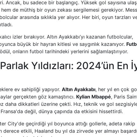
iri. Ancak, bu sadece bir başlangıç. Yüksek gol sayısına ul
 hem de müthiş bir oyun zekası sergilemesi gerekiyor. Mess
lcular arasında sıklıkla yer alıyor. Her biri, oyun tarzları v
ıtladı.
lıcı izler bırakıyor. Altın Ayakkabı’yı kazanan futbolcular,
oyunca büyük bir hayran kitlesi ve saygınlık kazanıyor.
Futb
dül, onların futbol tarihindeki yerlerini sağlamlaştırıyor.
Parlak Yıldızları: 2024’ün En İ
klere ev sahipliği yapıyor.
Altın Ayakkabı
, her yıl en çok go
adaylar gerçekten göz kamaştırıcı.
Kylian Mbappé
, Paris Sain
 daha dikkatleri üzerine çekti. Hız, teknik ve gol sezgisiyl
 Fransa'da değil, dünya çapında da etkisini hissettirdi.
er City'de geçirdiği yıl boyunca attığı gollerle, adeta rakip
on derece etkili, Haaland bu yıl da zirvede yer almayı başardı