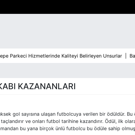
arkeci Hizmetlerinde Kaliteyi Belirleyen Unsurlar |
Bahis Ve
KABI KAZANANLARI
ksek gol sayısına ulaşan futbolcuya verilen bir ödüldür. Bu 
taçlandırır ve onları futbol tarihine kazandırır. Ödül, ilk olar
amandan bu yana birçok ünlü futbolcu bu ödüle sahip olmuş