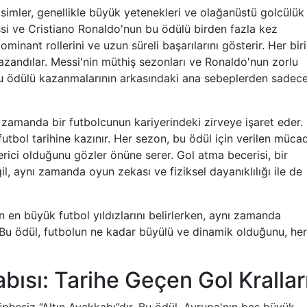
simler, genellikle büyük yetenekleri ve olağanüstü golcülük
Messi ve Cristiano Ronaldo'nun bu ödülü birden fazla kez
inant rollerini ve uzun süreli başarılarını gösterir. Her biri
kazandılar. Messi'nin müthiş sezonları ve Ronaldo'nun zorlu
 bu ödülü kazanmalarının arkasındaki ana sebeplerden sadec
ı zamanda bir futbolcunun kariyerindeki zirveye işaret eder.
 futbol tarihine kazınır. Her sezon, bu ödül için verilen müca
rici olduğunu gözler önüne serer. Gol atma becerisi, bir
l, aynı zamanda oyun zekası ve fiziksel dayanıklılığı ile de
 en büyük futbol yıldızlarını belirlerken, aynı zamanda
 Bu ödül, futbolun ne kadar büyülü ve dinamik olduğunu, her
bısı: Tarihe Geçen Gol Krallar