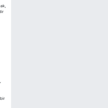
cak,
dir
,
bir