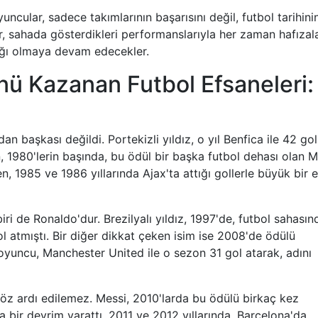
ncular, sadece takımlarının başarısını değil, futbol tarihini
zlar, sahada gösterdikleri performanslarıyla her zaman hafızal
ağı olmaya devam edecekler.
nü Kazanan Futbol Efsaneleri:
?
n başkası değildi. Portekizli yıldız, o yıl Benfica ile 42 gol
n, 1980'lerin başında, bu ödül bir başka futbol dehası olan 
, 1985 ve 1986 yıllarında Ajax'ta attığı gollerle büyük bir e
ri de Ronaldo'dur. Brezilyalı yıldız, 1997'de, futbol sahasın
ol atmıştı. Bir diğer dikkat çeken isim ise 2008'de ödülü
oyuncu, Manchester United ile o sezon 31 gol atarak, adını
 göz ardı edilemez. Messi, 2010'larda bu ödülü birkaç kez
 bir devrim yarattı. 2011 ve 2012 yıllarında, Barcelona'da