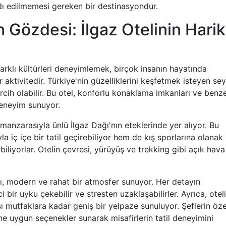
ardı edilmemesi gereken bir destinasyondur.
 Gözdesi: İlgaz Otelinin Hari
rklı kültürleri deneyimlemek, birçok insanın hayatında
 aktivitedir. Türkiye'nin güzelliklerini keşfetmek isteyen se
ercih olabilir. Bu otel, konforlu konaklama imkanları ve benz
deneyim sunuyor.
 manzarasıyla ünlü İlgaz Dağı'nın eteklerinde yer alıyor. Bu
 iç içe bir tatil geçirebiliyor hem de kış sporlarına olanak
iliyorlar. Otelin çevresi, yürüyüş ve trekking gibi açık hava
ı, modern ve rahat bir atmosfer sunuyor. Her detayın
 bir uyku çekebilir ve stresten uzaklaşabilirler. Ayrıca, otel
sı mutfaklara kadar geniş bir yelpaze sunuluyor. Şeflerin öz
ne uygun seçenekler sunarak misafirlerin tatil deneyimini