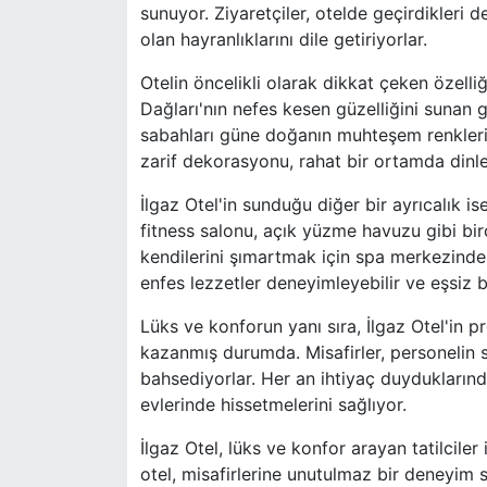
sunuyor. Ziyaretçiler, otelde geçirdikleri 
olan hayranlıklarını dile getiriyorlar.
Otelin öncelikli olarak dikkat çeken özell
Dağları'nın nefes kesen güzelliğini sunan
sabahları güne doğanın muhteşem renkleriyl
zarif dekorasyonu, rahat bir ortamda din
İlgaz Otel'in sunduğu diğer bir ayrıcalık i
fitness salonu, açık yüzme havuzu gibi bir
kendilerini şımartmak için spa merkezinde r
enfes lezzetler deneyimleyebilir ve eşsiz 
Lüks ve konforun yanı sıra, İlgaz Otel'in p
kazanmış durumda. Misafirler, personelin 
bahsediyorlar. Her an ihtiyaç duyduklarında
evlerinde hissetmelerini sağlıyor.
İlgaz Otel, lüks ve konfor arayan tatilcile
otel, misafirlerine unutulmaz bir deneyim 