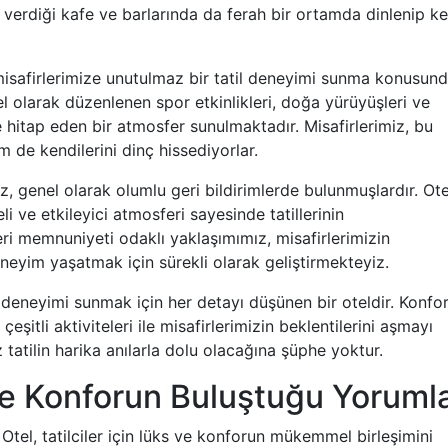
 verdiği kafe ve barlarında da ferah bir ortamda dinlenip key
 misafirlerimize unutulmaz bir tatil deneyimi sunma konusun
el olarak düzenlenen spor etkinlikleri, doğa yürüyüşleri ve
e hitap eden bir atmosfer sunulmaktadır. Misafirlerimiz, bu
m de kendilerini dinç hissediyorlar.
z, genel olarak olumlu geri bildirimlerde bulunmuşlardır. Ote
li ve etkileyici atmosferi sayesinde tatillerinin
ri memnuniyeti odaklı yaklaşımımız, misafirlerimizin
eneyim yaşatmak için sürekli olarak geliştirmekteyiz.
il deneyimi sunmak için her detayı düşünen bir oteldir. Konfor
eşitli aktiviteleri ile misafirlerimizin beklentilerini aşmayı
 tatilin harika anılarla dolu olacağına şüphe yoktur.
ve Konforun Buluştuğu Yoruml
 Otel, tatilciler için lüks ve konforun mükemmel birleşimini