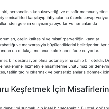
n biri, personelinin konukseverliği ve misafir memnuniyetine
yle misafirleri karşılayıp ihtiyaçlarına özenle cevap veriyorl
 ellerinden gelenin en iyisini yapıyorlar ve her anlamda
rumları, otelin kalitesini ve misafirperverliğini kanıtlar
, rahatlığı ve manzarasıyla büyülendiklerini belirtiyorlar. Ayrı
arından da oldukça memnun kaldıklarını ifade ediyorlar.
ilmez bir destinasyon olma potansiyeline sahip bir oteldir. D
i ve mükemmel hizmetiyle misafirlerine unutulmaz bir deneyi
kes, tatilin tadını çıkarmak ve benzersiz anılarla dönmek içi
ru Keşfetmek İçin Misafirlerin
ur deneyimi sunmak için ideal bir seçenektir. Bu otel, doğan