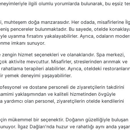
deneyimleriyle ilgili olumlu yorumlarda bulunarak, bu eşsiz te
iği, muhteşem doğa manzarasıdır. Her odada, misafirlerine İl
 geniş pencereler bulunmaktadır. Bu sayede, otelde konaklay
e uyanma fırsatını yakalayabilirler. Ayrıca, odaların moder
lenme imkanı sunuyor.
se zengin hizmet seçenekleri ve olanaklarıdır. Spa merkezi,
çok aktivite mevcuttur. Misafirler, streslerinden arınmak ve
ahatlama terapileri alabilirler. Ayrıca, oteldeki restoranları
bir yemek deneyimi yaşayabilirler.
rofesyonel ve dostane personeli de ziyaretçilerin takdirini
samimi yaklaşımından ve kaliteli hizmetinden övgüyle
 yardımcı olan personel, ziyaretçilerin otelde kendilerini
r için mükemmel bir seçenektir. Doğanın güzelliğiyle buluşan
sunuyor. İlgaz Dağları'nda huzur ve rahatlığı aynı anda yaş