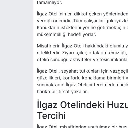
tamamlıyor.
İlgaz Oteli'nin en dikkat çeken yönlerinde
verdiği önemdir. Tüm çalışanlar güleryüzleri
Konukların isteklerini yerine getirmek için
mükemmelliği hedefliyorlar.
Misafirlerin İlgaz Oteli hakkındaki olumlu yo
niteliktedir. Ziyaretçiler, odaların temizliği
otelin sunduğu aktiviteler ve tesis imkanl
İlgaz Oteli, seyahat tutkunları için vazgeç
güzellikleri, konforlu konaklama birimler
sunmaktadır. İlgaz Oteli'ni tercih eden her
harika bir fırsat yakalar.
İlgaz Otelindeki Huzu
Tercihi
İlgaz Otel, misafirlerine unutulmaz bir huz