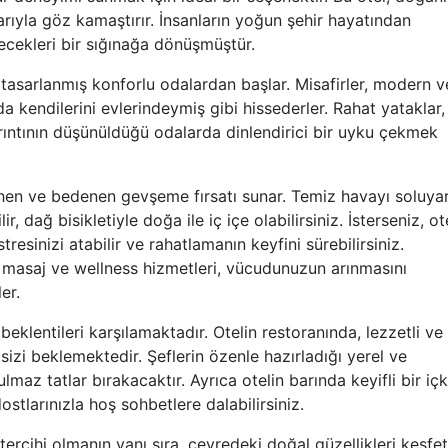
ıyla göz kamaştırır. İnsanların yoğun şehir hayatından
ecekleri bir sığınağa dönüşmüştür.
e tasarlanmış konforlu odalardan başlar. Misafirler, modern v
 kendilerini evlerindeymiş gibi hissederler. Rahat yataklar,
yrıntının düşünüldüğü odalarda dinlendirici bir uyku çekmek
ruhen ve bedenen gevşeme fırsatı sunar. Temiz havayı soluya
 dağ bisikletiyle doğa ile iç içe olabilirsiniz. İsterseniz, ot
esinizi atabilir ve rahatlamanın keyfini sürebilirsiniz.
n masaj ve wellness hizmetleri, vücudunuzun arınmasını
er.
klentileri karşılamaktadır. Otelin restoranında, lezzetli ve
sizi beklemektedir. Şeflerin özenle hazırladığı yerel ve
lmaz tatlar bırakacaktır. Ayrıca otelin barında keyifli bir içk
stlarınızla hoş sohbetlere dalabilirsiniz.
in tercihi olmanın yanı sıra, çevredeki doğal güzellikleri keşf