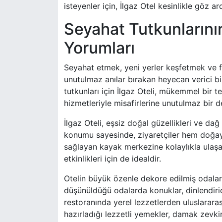
isteyenler için, İlgaz Otel kesinlikle göz 
Seyahat Tutkunlarının
Yorumları
Seyahat etmek, yeni yerler keşfetmek ve fa
unutulmaz anılar bırakan heyecan verici bir
tutkunları için İlgaz Oteli, mükemmel bir t
hizmetleriyle misafirlerine unutulmaz bir 
İlgaz Oteli, eşsiz doğal güzellikleri ve dağ
konumu sayesinde, ziyaretçiler hem doğayla
sağlayan kayak merkezine kolaylıkla ulaşab
etkinlikleri için de idealdir.
Otelin büyük özenle dekore edilmiş odalar
düşünüldüğü odalarda konuklar, dinlendirici
restoranında yerel lezzetlerden uluslarara
hazırladığı lezzetli yemekler, damak zevki