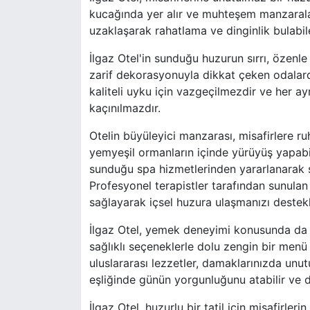
kucağında yer alır ve muhteşem manzaralar
uzaklaşarak rahatlama ve dinginlik bulabil
İlgaz Otel'in sunduğu huzurun sırrı, özenl
zarif dekorasyonuyla dikkat çeken odalarda
kaliteli uyku için vazgeçilmezdir ve her a
kaçınılmazdır.
Otelin büyüleyici manzarası, misafirlere 
yemyeşil ormanların içinde yürüyüş yapabilir,
sunduğu spa hizmetlerinden yararlanarak str
Profesyonel terapistler tarafından sunula
sağlayarak içsel huzura ulaşmanızı destekl
İlgaz Otel, yemek deneyimi konusunda da be
sağlıklı seçeneklerle dolu zengin bir menü 
uluslararası lezzetler, damaklarınızda unutu
eşliğinde günün yorgunluğunu atabilir ve do
İlgaz Otel, huzurlu bir tatil için misafirler