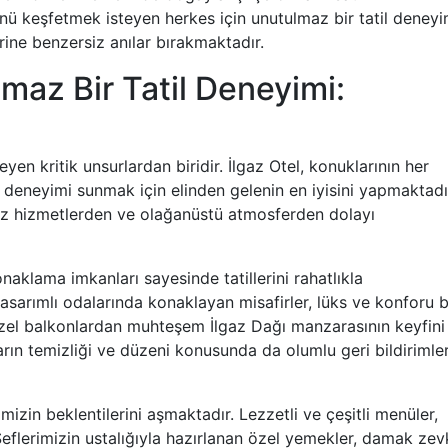
sünü keşfetmek isteyen herkes için unutulmaz bir tatil deneyi
rine benzersiz anılar bırakmaktadır.
maz Bir Tatil Deneyimi:
leyen kritik unsurlardan biridir. İlgaz Otel, konuklarının her
l deneyimi sunmak için elinden gelenin en iyisini yapmaktadı
siz hizmetlerden ve olağanüstü atmosferden dolayı
naklama imkanları sayesinde tatillerini rahatlıkla
tasarımlı odalarında konaklayan misafirler, lüks ve konforu b
özel balkonlardan muhteşem İlgaz Dağı manzarasının keyfini
rın temizliği ve düzeni konusunda da olumlu geri bildirimle
mizin beklentilerini aşmaktadır. Lezzetli ve çeşitli menüler,
Şeflerimizin ustalığıyla hazırlanan özel yemekler, damak zev