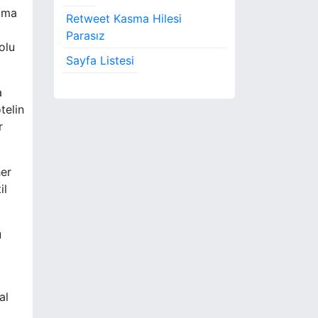
şama
Retweet Kasma Hilesi
Parasız
olu
Sayfa Listesi
a
telin
r
her
il
ü
al