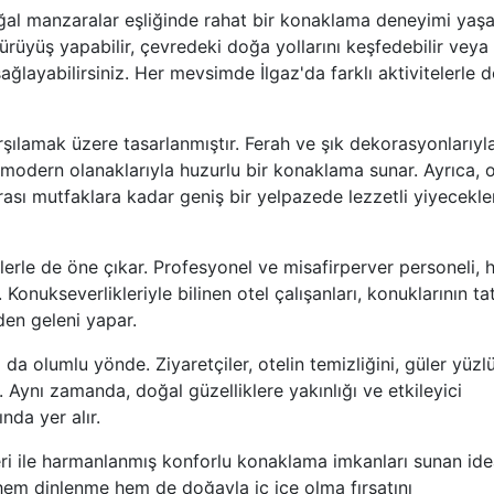
oğal manzaralar eşliğinde rahat bir konaklama deneyimi ya
yürüyüş yapabilir, çevredeki doğa yollarını keşfedebilir veya
ğlayabilirsiniz. Her mevsimde İlgaz'da farklı aktivitelerle d
karşılamak üzere tasarlanmıştır. Ferah ve şık dekorasyonlarıyl
 modern olanaklarıyla huzurlu bir konaklama sunar. Ayrıca, o
rası mutfaklara kadar geniş bir yelpazede lezzetli yiyecekle
tlerle de öne çıkar. Profesyonel ve misafirperver personeli, 
. Konukseverlikleriyle bilinen otel çalışanları, konuklarının tat
den geleni yapar.
 da olumlu yönde. Ziyaretçiler, otelin temizliğini, güler yüzl
Aynı zamanda, doğal güzelliklere yakınlığı ve etkileyici
nda yer alır.
kleri ile harmanlanmış konforlu konaklama imkanları sunan ide
 hem dinlenme hem de doğayla iç içe olma fırsatını