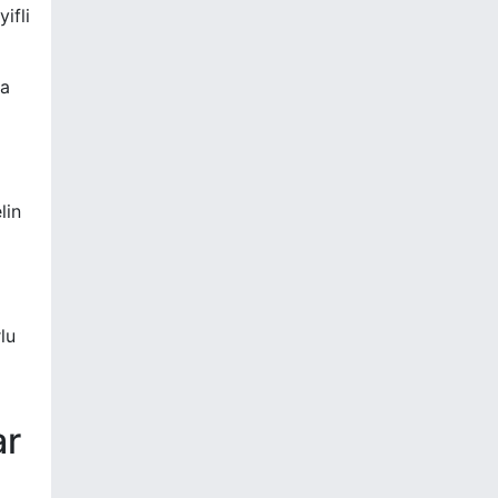
ifli
da
lin
lu
ar