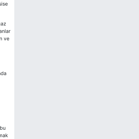
sise
gaz
anlar
n ve
nda
 bu
amak