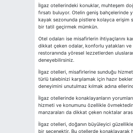
İlgaz otellerindeki konuklar, muhteşem d
fırsatı buluyor. Otelin geniş bahçelerinde 
kayak sezonunda pistlere kolayca erişim sa
bir tatil geçirmek mümkün.
Otel odaları ise misafirlerin ihtiyaçlarını 
dikkat çeken odalar, konforlu yatakları ve
restoranında yöresel lezzetlerden uluslara
deneyebilirsiniz.
İlgaz otelleri, misafirlerine sunduğu hizme
türlü talebinizi karşılamak için hazır bekler
deneyimini unutulmaz kılmak adına ellerin
İlgaz otellerinde konaklayanların yorumları
hizmeti ve konumunu özellikle övmektedir. 
manzaraları da dikkat çeken noktalar arası
İlgaz otelleri, doğanın büyüleyici güzelli
bir seçenektir. Bu otellerde konaklayarak