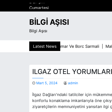
S
Cumartesi
k
Ağustos 8, 2026
i
2:27 pm
BILGI AŞISI
p
t
Bilgi Aşısı
o
c
o
Latest News
Kumar Ve Borc Sarmali |
Maltepe 
n
t
e
n
ILGAZ OTEL YORUMLAR
t
Mart 5, 2024
admin
İlgaz Dağları'ndaki tatilciler için mükemmel
konforlu konaklama imkanlarıyla öne çıkıyo
ziyaretçilerin memnuniyetini yansıtan ilgi çe