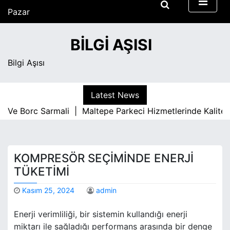
S
Pazar
k
Ağustos 9, 2026
i
9:24 am
BILGI AŞISI
p
t
Bilgi Aşısı
o
c
o
Latest News
n
e Borc Sarmali |
Maltepe Parkeci Hizmetlerinde Kaliteyi B
t
e
n
t
KOMPRESÖR SEÇIMINDE ENERJI
TÜKETIMI
Kasım 25, 2024
admin
Enerji verimliliği, bir sistemin kullandığı enerji
miktarı ile sağladığı performans arasında bir denge