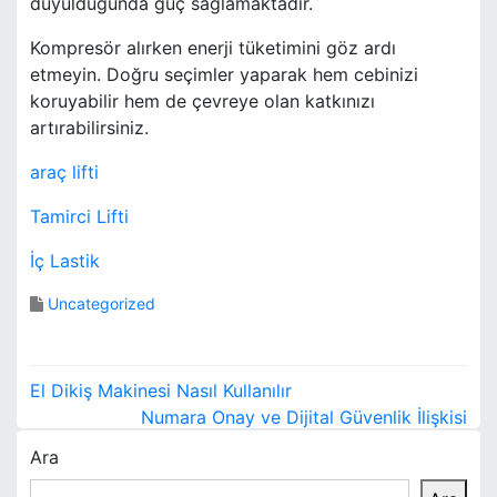
duyulduğunda güç sağlamaktadır.
Kompresör alırken enerji tüketimini göz ardı
etmeyin. Doğru seçimler yaparak hem cebinizi
koruyabilir hem de çevreye olan katkınızı
artırabilirsiniz.
araç lifti
Tamirci Lifti
İç Lastik
Uncategorized
Y
El Dikiş Makinesi Nasıl Kullanılır
a
Numara Onay ve Dijital Güvenlik İlişkisi
Ara
z