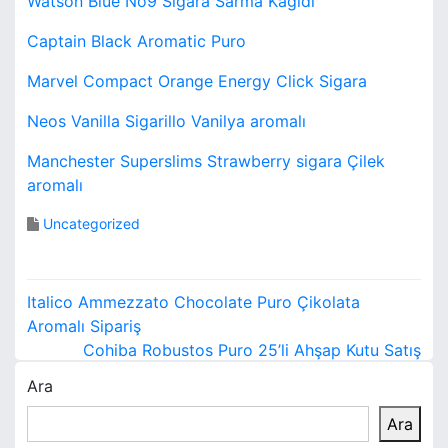
Watson Blue No9 Sigara Sarma Kağıdı
Captain Black Aromatic Puro
Marvel Compact Orange Energy Click Sigara
Neos Vanilla Sigarillo Vanilya aromalı
Manchester Superslims Strawberry sigara Çilek
aromalı
Uncategorized
Y
Italico Ammezzato Chocolate Puro Çikolata
a
Aromalı Sipariş
Cohiba Robustos Puro 25’li Ahşap Kutu Satış
z
Ara
ı
Ara