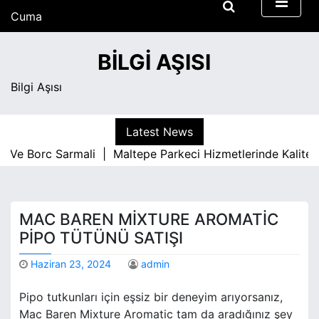
S
Cuma
k
Ağustos 7, 2026
i
5:47 am
BILGI AŞISI
p
t
Bilgi Aşısı
o
c
o
Latest News
n
e Borc Sarmali |
Maltepe Parkeci Hizmetlerinde Kaliteyi B
t
e
n
t
MAC BAREN MIXTURE AROMATIC
PIPO TÜTÜNÜ SATIŞI
Haziran 23, 2024
admin
Pipo tutkunları için eşsiz bir deneyim arıyorsanız,
Mac Baren Mixture Aromatic tam da aradığınız şey