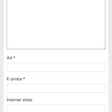
z
i
n
m
e
s
Ad
*
i
E-posta
*
İnternet sitesi