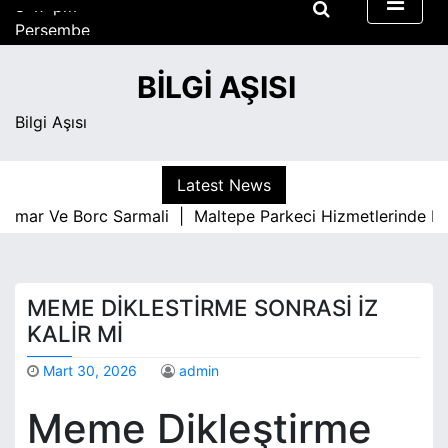
S
Perşembe
k
Ağustos 6, 2026
i
8:47 pm
BILGI AŞISI
p
t
Bilgi Aşısı
o
c
o
Latest News
n
umar Ve Borc Sarmali |
Maltepe Parkeci Hizmetlerinde Kali
t
e
n
t
MEME DIKLESTIRME SONRASI İZ
KALIR MI
Mart 30, 2026
admin
Meme Dikleştirme