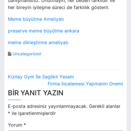
danışmalısınız. Unutmayın, her beden farklıdır ve
her bireyin iyileşme süreci de farklılık gösterir.
Meme büyütme Ameliyatı
preserve meme büyütme ankara
meme dikleştirme ameliyatı
Uncategorized
Y
Kizilay Gym İle Saglikli Yasam
a
Firma İncelemesi Yapmanin Onemi
BIR YANIT YAZIN
z
ı
E-posta adresiniz yayınlanmayacak.
Gerekli alanlar
*
ile işaretlenmişlerdir
g
Yorum
*
e