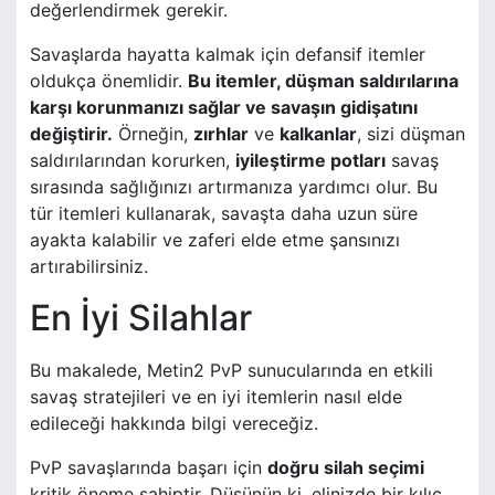
değerlendirmek gerekir.
Savaşlarda hayatta kalmak için defansif itemler
oldukça önemlidir.
Bu itemler, düşman saldırılarına
karşı korunmanızı sağlar ve savaşın gidişatını
değiştirir.
Örneğin,
zırhlar
ve
kalkanlar
, sizi düşman
saldırılarından korurken,
iyileştirme potları
savaş
sırasında sağlığınızı artırmanıza yardımcı olur. Bu
tür itemleri kullanarak, savaşta daha uzun süre
ayakta kalabilir ve zaferi elde etme şansınızı
artırabilirsiniz.
En İyi Silahlar
Bu makalede, Metin2 PvP sunucularında en etkili
savaş stratejileri ve en iyi itemlerin nasıl elde
edileceği hakkında bilgi vereceğiz.
PvP savaşlarında başarı için
doğru silah seçimi
kritik öneme sahiptir. Düşünün ki, elinizde bir kılıç