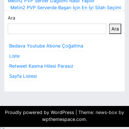
Metin2 PVP Server Dağılımı Nasıl Yapılır
a
Metin2 PVP Serverde Başarı İçin En İyi Silah Seçimi
Ara
z
Ara
ı
g
Bedava Youtube Abone Çoğaltma
e
Liste
z
Retweet Kasma Hilesi Parasız
i
Sayfa Listesi
n
m
e
Proudly powered by WordPress
|
Theme: news-box by
s
wpthemespace.com
.