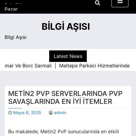
S
Pazar
k
Ağustos 9, 2026
i
3:17 am
BILGI AŞISI
p
t
Bilgi Aşısı
o
c
o
Latest News
n
umar Ve Borc Sarmali |
Maltepe Parkeci Hizmetlerinde Kali
t
e
n
t
METIN2 PVP SERVERLARINDA PVP
SAVAŞLARINDA EN İYI İTEMLER
Mayıs 8, 2025
admin
Bu makalede, Metin2 PvP sunucularında en etkili