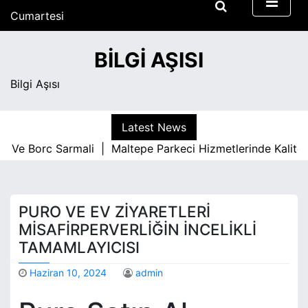
S
Cumartesi
k
Ağustos 8, 2026
i
12:31 am
BILGI AŞISI
p
t
Bilgi Aşısı
o
c
o
Latest News
n
Ve Borc Sarmali |
Maltepe Parkeci Hizmetlerinde Kaliteyi B
t
e
n
t
PURO VE EV ZIYARETLERI
MISAFIRPERVERLIĞIN İNCELIKLI
TAMAMLAYICISI
Haziran 10, 2024
admin