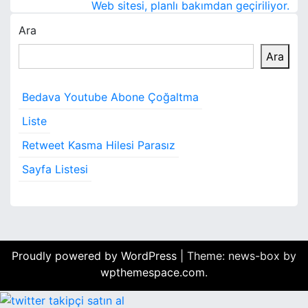
a
Web sitesi, planlı bakımdan geçiriliyor.
Ara
z
Ara
ı
g
Bedava Youtube Abone Çoğaltma
e
Liste
z
Retweet Kasma Hilesi Parasız
i
Sayfa Listesi
n
m
e
Proudly powered by WordPress
|
Theme: news-box by
s
wpthemespace.com
.
i