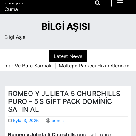
S
Cuma
k
Ağustos 7, 2026
i
7:36 pm
BILGI AŞISI
p
t
Bilgi Aşısı
o
c
o
Latest News
n
umar Ve Borc Sarmali |
Maltepe Parkeci Hizmetlerinde Kali
t
e
n
t
ROMEO Y JULIETA 5 CHURCHILLS
PURO – 5’S GIFT PACK DOMİNİC
SATIN AL
Eylül 3, 2025
admin
Romeo y Julieta 5 Churchills
puro seti, puro