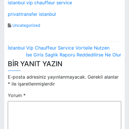
istanbul vip chauffeur service
privattransfer istanbul
Uncategorized
Y
İstanbul Vip Chauffeur Service Vorteile Nutzen
a
İse Giris Saglik Raporu Reddedilirse Ne Olur
BIR YANIT YAZIN
z
ı
E-posta adresiniz yayınlanmayacak.
Gerekli alanlar
*
ile işaretlenmişlerdir
g
Yorum
*
e
z
i