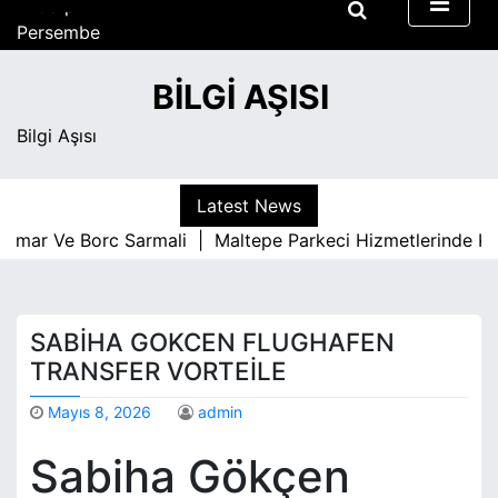
S
Perşembe
k
Ağustos 6, 2026
i
11:08 pm
BILGI AŞISI
p
t
Bilgi Aşısı
o
c
o
Latest News
n
umar Ve Borc Sarmali |
Maltepe Parkeci Hizmetlerinde Kali
t
e
n
t
SABIHA GOKCEN FLUGHAFEN
TRANSFER VORTEILE
Mayıs 8, 2026
admin
Sabiha Gökçen