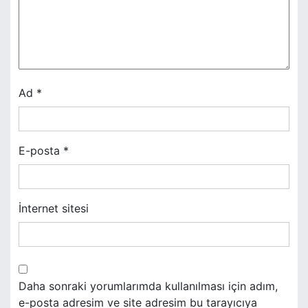
n
m
e
s
Ad
*
i
E-posta
*
İnternet sitesi
Daha sonraki yorumlarımda kullanılması için adım,
e-posta adresim ve site adresim bu tarayıcıya