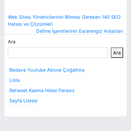
Y
Web Sitesi Yöneticilerinin Bilmesi Gereken 140 SEO
a
Hatası ve Çözümleri
Define İşaretlerinin Esrarengiz Anlatıları
z
Ara
ı
Ara
g
e
Bedava Youtube Abone Çoğaltma
z
Liste
i
Retweet Kasma Hilesi Parasız
Sayfa Listesi
n
m
e