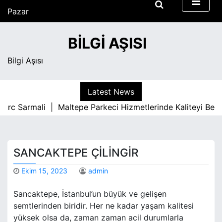
S
Pazar
k
Ağustos 9, 2026
i
11:50 am
BILGI AŞISI
p
t
Bilgi Aşısı
o
c
o
Latest News
n
 Sarmali |
Maltepe Parkeci Hizmetlerinde Kaliteyi Belirley
t
e
n
t
SANCAKTEPE ÇILINGIR
Ekim 15, 2023
admin
Sancaktepe, İstanbul’un büyük ve gelişen
semtlerinden biridir. Her ne kadar yaşam kalitesi
yüksek olsa da, zaman zaman acil durumlarla