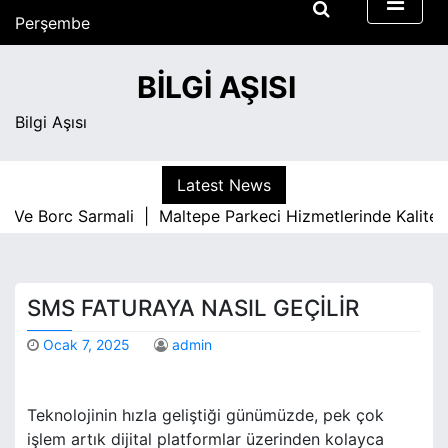
S
Perşembe
k
Ağustos 6, 2026
i
1:01 pm
BILGI AŞISI
p
t
Bilgi Aşısı
o
c
o
Latest News
n
e Borc Sarmali |
Maltepe Parkeci Hizmetlerinde Kaliteyi B
t
e
n
t
SMS FATURAYA NASIL GEÇILIR
Ocak 7, 2025
admin
Teknolojinin hızla geliştiği günümüzde, pek çok
işlem artık dijital platformlar üzerinden kolayca