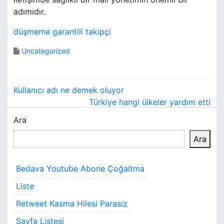
adımıdır.
düşmeme garantili takipçi
Uncategorized
Y
Kullanıcı adı ne demek oluyor
a
Türkiye hangi ülkeler yardım etti
Ara
z
Ara
ı
g
Bedava Youtube Abone Çoğaltma
e
Liste
z
Retweet Kasma Hilesi Parasız
i
Sayfa Listesi