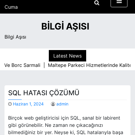
S
Cuma
k
Ağustos 7, 2026
i
2:51 am
BILGI AŞISI
p
t
Bilgi Aşısı
o
c
o
Latest News
n
e Borc Sarmali |
Maltepe Parkeci Hizmetlerinde Kaliteyi B
t
e
n
t
SQL HATASI ÇÖZÜMÜ
Haziran 1, 2024
admin
Birçok web geliştiricisi için SQL, sanal bir labirent
gibi görünebilir. Ne zaman ne çıkacağınızı
bilmediğiniz bir yer. Neyse ki, SQL hatalarıyla başa