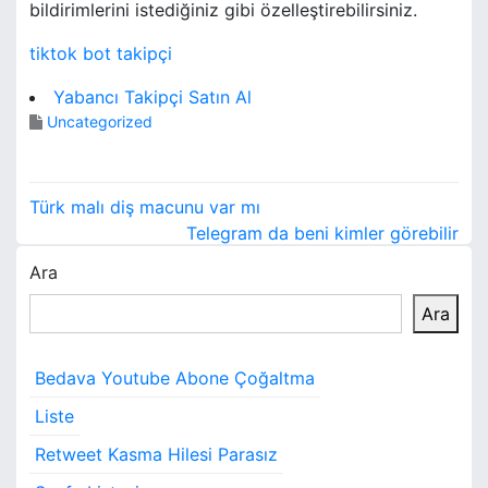
bildirimlerini istediğiniz gibi özelleştirebilirsiniz.
tiktok bot takipçi
Yabancı Takipçi Satın Al
Uncategorized
Y
Türk malı diş macunu var mı
a
Telegram da beni kimler görebilir
Ara
z
Ara
ı
g
Bedava Youtube Abone Çoğaltma
e
Liste
z
Retweet Kasma Hilesi Parasız