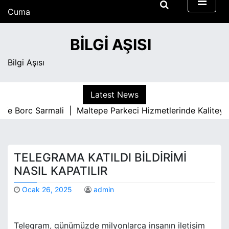
S
Cuma
k
Ağustos 7, 2026
i
11:36 am
BILGI AŞISI
p
t
Bilgi Aşısı
o
c
o
Latest News
n
 Borc Sarmali |
Maltepe Parkeci Hizmetlerinde Kaliteyi Bel
t
e
n
t
TELEGRAMA KATILDI BILDIRIMI
NASIL KAPATILIR
Ocak 26, 2025
admin
Telegram, günümüzde milyonlarca insanın iletişim